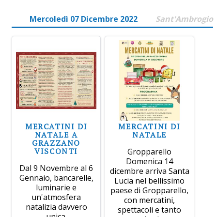
Mercoledì 07 Dicembre 2022
Sant'Ambrogio
MERCATINI DI
MERCATINI DI
NATALE A
NATALE
GRAZZANO
VISCONTI
Gropparello
Domenica 14
Dal 9 Novembre al 6
dicembre arriva Santa
Gennaio, bancarelle,
Lucia nel bellissimo
luminarie e
paese di Gropparello,
un'atmosfera
con mercatini,
natalizia davvero
spettacoli e tanto
unica.