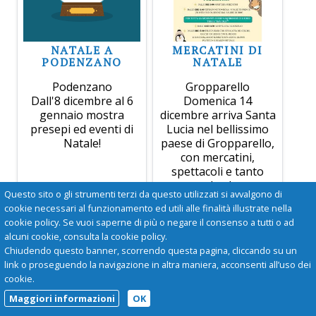
NATALE A
MERCATINI DI
PODENZANO
NATALE
Podenzano
Gropparello
Dall'8 dicembre al 6
Domenica 14
gennaio mostra
dicembre arriva Santa
presepi ed eventi di
Lucia nel bellissimo
Natale!
paese di Gropparello,
con mercatini,
spettacoli e tanto
altro!
Questo sito o gli strumenti terzi da questo utilizzati si avvalgono di
cookie necessari al funzionamento ed utili alle finalità illustrate nella
cookie policy. Se vuoi saperne di più o negare il consenso a tutti o ad
alcuni cookie, consulta la cookie policy.
Chiudendo questo banner, scorrendo questa pagina, cliccando su un
link o proseguendo la navigazione in altra maniera, acconsenti all’uso dei
cookie.
Maggiori informazioni
OK