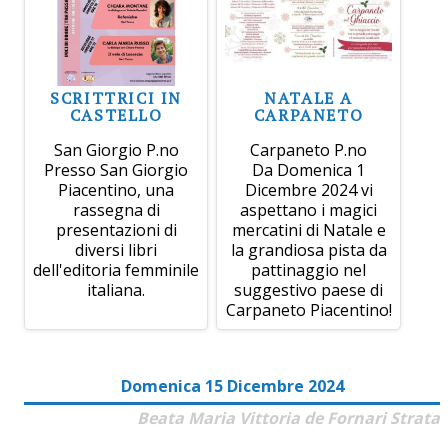
SCRITTRICI IN
NATALE A
CASTELLO
CARPANETO
San Giorgio P.no
Carpaneto P.no
Presso San Giorgio
Da Domenica 1
Piacentino, una
Dicembre 2024 vi
rassegna di
aspettano i magici
presentazioni di
mercatini di Natale e
diversi libri
la grandiosa pista da
dell'editoria femminile
pattinaggio nel
italiana.
suggestivo paese di
Carpaneto Piacentino!
Domenica 15 Dicembre 2024
Beata Maria Vittoria de Fornari Strata