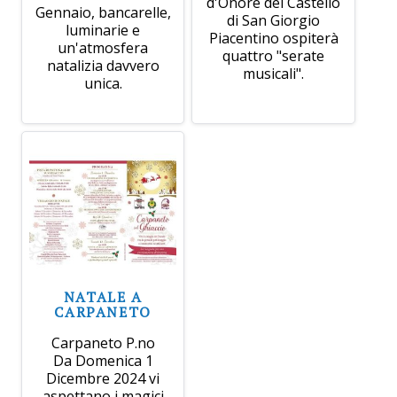
d'Onore del Castello
Gennaio, bancarelle,
di San Giorgio
luminarie e
Piacentino ospiterà
un'atmosfera
quattro "serate
natalizia davvero
musicali".
unica.
NATALE A
CARPANETO
Carpaneto P.no
Da Domenica 1
Dicembre 2024 vi
aspettano i magici