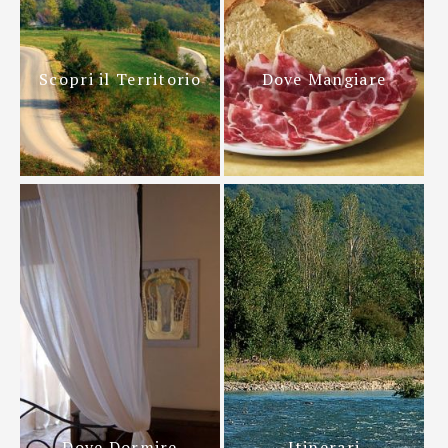
Scopri il Territorio
Dove Mangiare
Dove Dormire
Itinerari