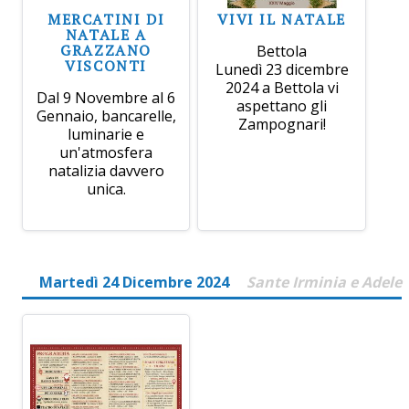
MERCATINI DI
VIVI IL NATALE
NATALE A
GRAZZANO
Bettola
VISCONTI
Lunedì 23 dicembre
2024 a Bettola vi
Dal 9 Novembre al 6
aspettano gli
Gennaio, bancarelle,
Zampognari!
luminarie e
un'atmosfera
natalizia davvero
unica.
Martedì 24 Dicembre 2024
Sante Irminia e Adele