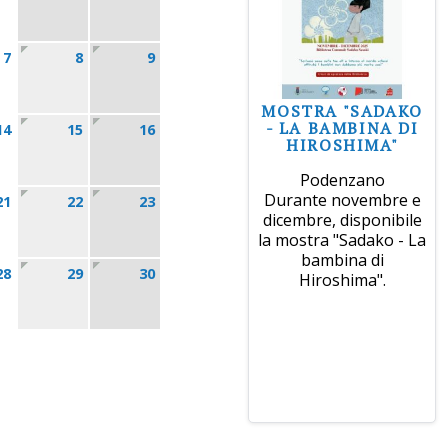
7
8
9
MOSTRA "SADAKO
- LA BAMBINA DI
14
15
16
HIROSHIMA"
Podenzano
Durante novembre e
21
22
23
dicembre, disponibile
la mostra "Sadako - La
bambina di
28
29
30
Hiroshima".