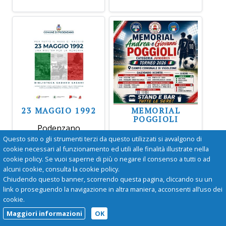
23 MAGGIO 1992
MEMORIAL
POGGIOLI
Podenzano
Vigolzone
Per tutto il mese di
Questo sito o gli strumenti terzi da questo utilizzati si avvalgono di
Torna anche
maggio, presso la
cookie necessari al funzionamento ed utili alle finalità illustrate nella
quest'anno il
biblioteca comunale.
cookie policy. Se vuoi saperne di più o negare il consenso a tutti o ad
"Memorial Poggioli"
alcuni cookie, consulta la cookie policy.
per la Categoria
Chiudendo questo banner, scorrendo questa pagina, cliccando su un
Juniores Under 19
link o proseguendo la navigazione in altra maniera, acconsenti all’uso dei
cookie.
Maggiori informazioni
OK