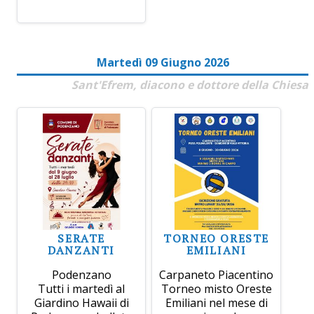
Martedì 09 Giugno 2026
Sant'Efrem, diacono e dottore della Chiesa
SERATE
TORNEO ORESTE
DANZANTI
EMILIANI
Podenzano
Carpaneto Piacentino
Tutti i martedì al
Torneo misto Oreste
Giardino Hawaii di
Emiliani nel mese di