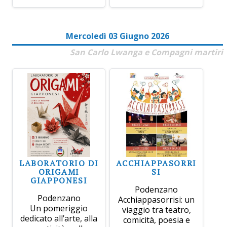
Mercoledì 03 Giugno 2026
San Carlo Lwanga e Compagni martiri
LABORATORIO DI
ACCHIAPPASORRI
ORIGAMI
SI
GIAPPONESI
Podenzano
Podenzano
Acchiappasorrisi: un
Un pomeriggio
viaggio tra teatro,
dedicato all’arte, alla
comicità, poesia e