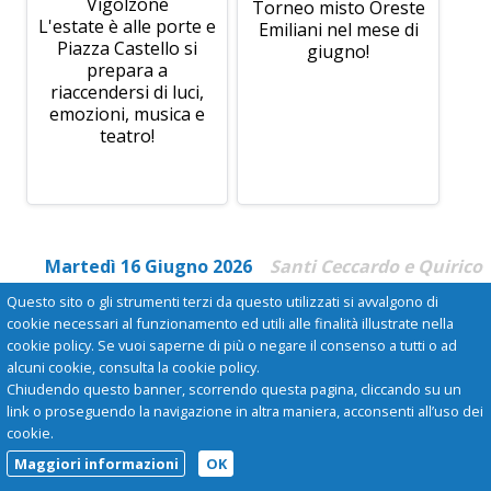
Vigolzone
Torneo misto Oreste
L'estate è alle porte e
Emiliani nel mese di
Piazza Castello si
giugno!
prepara a
riaccendersi di luci,
emozioni, musica e
teatro!
Martedì 16 Giugno 2026
Santi Ceccardo e Quirico
Questo sito o gli strumenti terzi da questo utilizzati si avvalgono di
cookie necessari al funzionamento ed utili alle finalità illustrate nella
cookie policy. Se vuoi saperne di più o negare il consenso a tutti o ad
alcuni cookie, consulta la cookie policy.
Chiudendo questo banner, scorrendo questa pagina, cliccando su un
link o proseguendo la navigazione in altra maniera, acconsenti all’uso dei
cookie.
Maggiori informazioni
OK