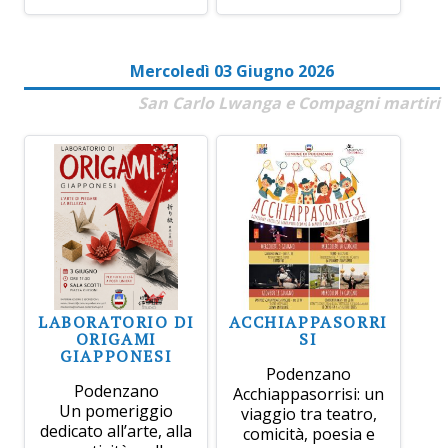
Mercoledì 03 Giugno 2026
San Carlo Lwanga e Compagni martiri
LABORATORIO DI
ACCHIAPPASORRI
ORIGAMI
SI
GIAPPONESI
Podenzano
Podenzano
Acchiappasorrisi: un
Un pomeriggio
viaggio tra teatro,
dedicato all’arte, alla
comicità, poesia e