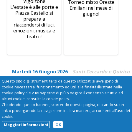
Vigolzone
Torneo misto Oreste
L'estate è alle porte e
Emiliani nel mese di
Piazza Castello si
giugno!
prepara a
riaccendersi di luci,
emozioni, musica e
teatro!
Martedì 16 Giugno 2026
Santi Ceccardo e Quirico
Questo sito o gli strumenti terzi da questo utilizzati si avvalgono di
cookie necessari al funzionamento ed utili alle finalità illustrate nella
cookie policy. Se vuoi saperne di più o negare il consenso a tutti o ad
alcuni cookie, consulta la cookie policy.
Chiudendo questo banner, scorrendo questa pagina, cliccando su un
link o proseguendo la navigazione in altra maniera, acconsenti all’uso dei
cookie.
Maggiori informazioni
OK