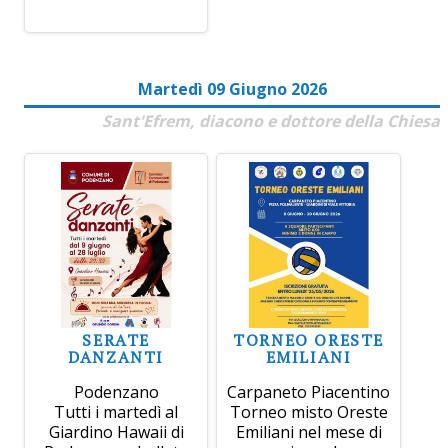
Martedì 09 Giugno 2026
Sant'Efrem, diacono e dottore della Chiesa
SERATE
TORNEO ORESTE
DANZANTI
EMILIANI
Podenzano
Carpaneto Piacentino
Tutti i martedì al
Torneo misto Oreste
Giardino Hawaii di
Emiliani nel mese di