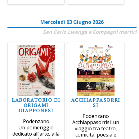
Mercoledì 03 Giugno 2026
San Carlo Lwanga e Compagni martiri
LABORATORIO DI
ACCHIAPPASORRI
ORIGAMI
SI
GIAPPONESI
Podenzano
Podenzano
Acchiappasorrisi: un
Un pomeriggio
viaggio tra teatro,
dedicato all’arte, alla
comicità, poesia e