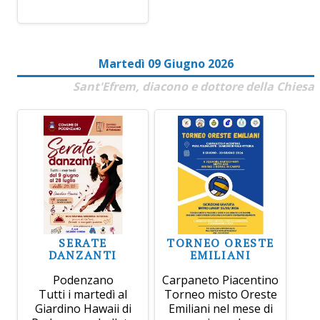
Martedì 09 Giugno 2026
Sant'Efrem, diacono e dottore della Chiesa
SERATE
TORNEO ORESTE
DANZANTI
EMILIANI
Podenzano
Carpaneto Piacentino
Tutti i martedì al
Torneo misto Oreste
Giardino Hawaii di
Emiliani nel mese di