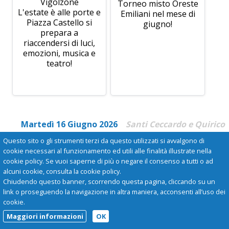
Vigolzone
Torneo misto Oreste
L'estate è alle porte e
Emiliani nel mese di
Piazza Castello si
giugno!
prepara a
riaccendersi di luci,
emozioni, musica e
teatro!
Martedì 16 Giugno 2026
Santi Ceccardo e Quirico
Questo sito o gli strumenti terzi da questo utilizzati si avvalgono di
cookie necessari al funzionamento ed utili alle finalità illustrate nella
cookie policy. Se vuoi saperne di più o negare il consenso a tutti o ad
alcuni cookie, consulta la cookie policy.
Chiudendo questo banner, scorrendo questa pagina, cliccando su un
link o proseguendo la navigazione in altra maniera, acconsenti all’uso dei
cookie.
Maggiori informazioni
OK