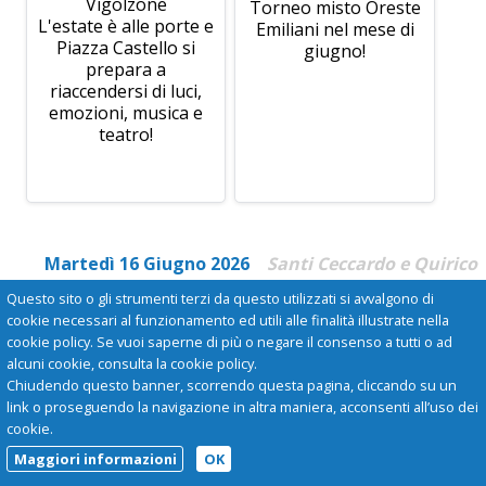
Vigolzone
Torneo misto Oreste
L'estate è alle porte e
Emiliani nel mese di
Piazza Castello si
giugno!
prepara a
riaccendersi di luci,
emozioni, musica e
teatro!
Martedì 16 Giugno 2026
Santi Ceccardo e Quirico
Questo sito o gli strumenti terzi da questo utilizzati si avvalgono di
cookie necessari al funzionamento ed utili alle finalità illustrate nella
cookie policy. Se vuoi saperne di più o negare il consenso a tutti o ad
alcuni cookie, consulta la cookie policy.
Chiudendo questo banner, scorrendo questa pagina, cliccando su un
link o proseguendo la navigazione in altra maniera, acconsenti all’uso dei
cookie.
Maggiori informazioni
OK