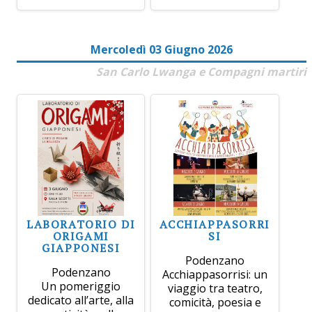
Mercoledì 03 Giugno 2026
San Carlo Lwanga e Compagni martiri
LABORATORIO DI
ACCHIAPPASORRI
ORIGAMI
SI
GIAPPONESI
Podenzano
Podenzano
Acchiappasorrisi: un
Un pomeriggio
viaggio tra teatro,
dedicato all’arte, alla
comicità, poesia e