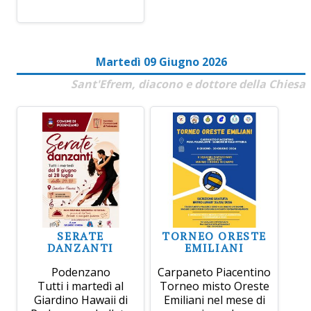
Martedì 09 Giugno 2026
Sant'Efrem, diacono e dottore della Chiesa
SERATE
TORNEO ORESTE
DANZANTI
EMILIANI
Podenzano
Carpaneto Piacentino
Tutti i martedì al
Torneo misto Oreste
Giardino Hawaii di
Emiliani nel mese di