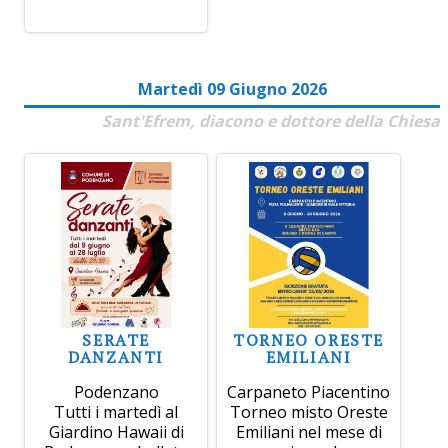
Martedì 09 Giugno 2026
Sant'Efrem, diacono e dottore della Chiesa
SERATE
TORNEO ORESTE
DANZANTI
EMILIANI
Podenzano
Carpaneto Piacentino
Tutti i martedì al
Torneo misto Oreste
Giardino Hawaii di
Emiliani nel mese di