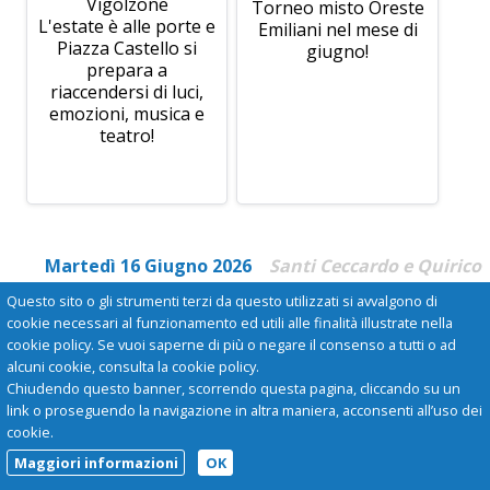
Vigolzone
Torneo misto Oreste
L'estate è alle porte e
Emiliani nel mese di
Piazza Castello si
giugno!
prepara a
riaccendersi di luci,
emozioni, musica e
teatro!
Martedì 16 Giugno 2026
Santi Ceccardo e Quirico
Questo sito o gli strumenti terzi da questo utilizzati si avvalgono di
cookie necessari al funzionamento ed utili alle finalità illustrate nella
cookie policy. Se vuoi saperne di più o negare il consenso a tutti o ad
alcuni cookie, consulta la cookie policy.
Chiudendo questo banner, scorrendo questa pagina, cliccando su un
link o proseguendo la navigazione in altra maniera, acconsenti all’uso dei
cookie.
Maggiori informazioni
OK