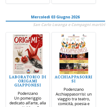
Mercoledì 03 Giugno 2026
San Carlo Lwanga e Compagni martiri
LABORATORIO DI
ACCHIAPPASORRI
ORIGAMI
SI
GIAPPONESI
Podenzano
Podenzano
Acchiappasorrisi: un
Un pomeriggio
viaggio tra teatro,
dedicato all’arte, alla
comicità, poesia e