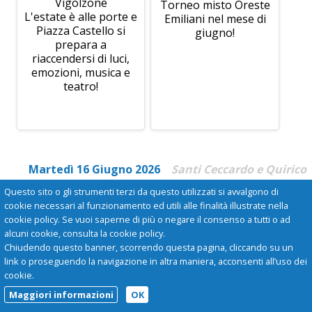
Vigolzone
Torneo misto Oreste
L'estate è alle porte e
Emiliani nel mese di
Piazza Castello si
giugno!
prepara a
riaccendersi di luci,
emozioni, musica e
teatro!
Martedì 16 Giugno 2026
Santi Ceccardo e Quirico
Questo sito o gli strumenti terzi da questo utilizzati si avvalgono di
cookie necessari al funzionamento ed utili alle finalità illustrate nella
cookie policy. Se vuoi saperne di più o negare il consenso a tutti o ad
alcuni cookie, consulta la cookie policy.
Chiudendo questo banner, scorrendo questa pagina, cliccando su un
link o proseguendo la navigazione in altra maniera, acconsenti all’uso dei
cookie.
Maggiori informazioni
OK