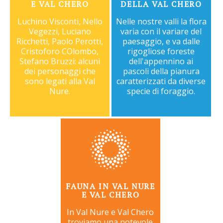
E VAL CHERO
DELLA VAL CHERO
Luchino Visconti, Nello
Nelle nostre valli la flora
Vegezzi, Luciano
varia con il variare del
Ricchetti, Paolo Perotti,
paesaggio, e va dalle
Cristoforo COlombo,
rigogliose foreste
Stefano Bruzzi: alcuni
dell'appennino ai
dei personaggi che
pascoli della pianura
sono legati alla Val
caratterizzati da diverse
Nure.
specie di foraggio.
FAUNA IN VAL NURE
E VAL CHERO
In Val Nure e Val Chero
troviamo una notevole