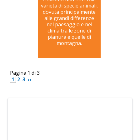
varietà di specie animali,
dovuta principalmente
alle grandi differenze
nel paesaggio e nel
clima tra le zone di
pianura e quelle di
montagna.
Pagina 1 di 3
 1 
 2 
 3 
 ›› 