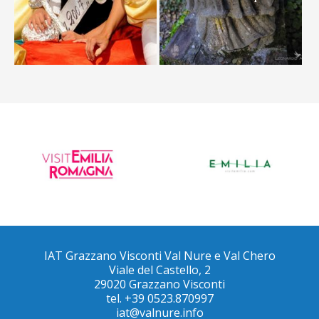
IAT Grazzano Visconti Val Nure e Val Chero
Viale del Castello, 2
29020 Grazzano Visconti
tel. +39 0523.870997
iat@valnure.info