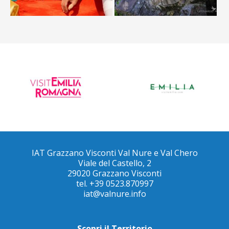
IAT Grazzano Visconti Val Nure e Val Chero
Viale del Castello, 2
29020 Grazzano Visconti
tel. +39 0523.870997
iat@valnure.info
Scopri il Territorio