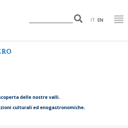
IT
EN
ERO
scoperta delle nostre valli.
dizioni culturali ed enogastronomiche.