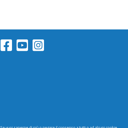
y. Se vuoi saperne di più o negare il consenso a tutti o ad alcuni cookie,