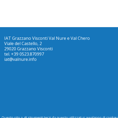
IAT Grazzano Visconti Val Nure e Val Chero
Viale del Castello, 2
29020 Grazzano Visconti
tel. +39 0523.870997
iat@valnure.info
Questo sito o gli strumenti terzi da questo utilizzati si avvalgono di cookie 