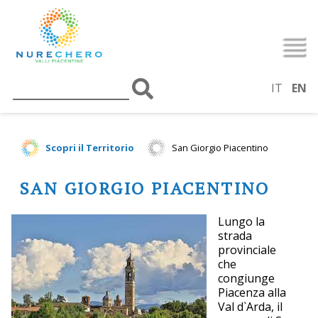
IT
EN
Scopri il Territorio
San Giorgio Piacentino
SAN GIORGIO PIACENTINO
Lungo la
strada
provinciale
che
congiunge
Piacenza alla
Val d`Arda, il