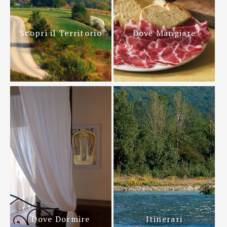
Scopri il Territorio
Dove Mangiare
Dove Dormire
Itinerari