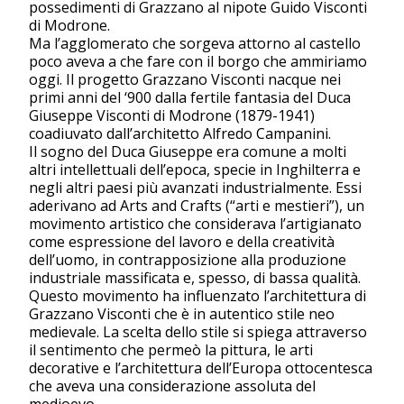
possedimenti di Grazzano al nipote Guido Visconti
di Modrone.
Ma l’agglomerato che sorgeva attorno al castello
poco aveva a che fare con il borgo che ammiriamo
oggi. Il progetto Grazzano Visconti nacque nei
primi anni del ‘900 dalla fertile fantasia del Duca
Giuseppe Visconti di Modrone (1879-1941)
coadiuvato dall’architetto Alfredo Campanini.
Il sogno del Duca Giuseppe era comune a molti
altri intellettuali dell’epoca, specie in Inghilterra e
negli altri paesi più avanzati industrialmente. Essi
aderivano ad Arts and Crafts (“arti e mestieri”), un
movimento artistico che considerava l’artigianato
come espressione del lavoro e della creatività
dell’uomo, in contrapposizione alla produzione
industriale massificata e, spesso, di bassa qualità.
Questo movimento ha influenzato l’architettura di
Grazzano Visconti che è in autentico stile neo
medievale. La scelta dello stile si spiega attraverso
il sentimento che permeò la pittura, le arti
decorative e l’architettura dell’Europa ottocentesca
che aveva una considerazione assoluta del