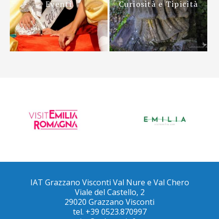
Eventi
Curiosità e Tipicità
IAT Grazzano Visconti Val Nure e Val Chero
Viale del Castello, 2
29020 Grazzano Visconti
tel. +39 0523.870997