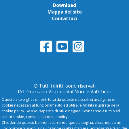
Download
Mappa del sito
Contattaci
© Tutti i diritti sono riservati
IAT Grazzano Visconti Val Nure e Val Chero
Questo sito o gli strumenti terzi da questo utilizzati si avvalgono di
cookie necessari al funzionamento ed utili alle finalità illustrate nella
Privacy Policy
cookie policy. Se vuoi saperne di più o negare il consenso a tutti o ad
alcuni cookie, consulta la cookie policy.
Chiudendo questo banner, scorrendo questa pagina, cliccando su un
-
A
+
link o proseguendo la navigazione in altra maniera, acconsenti all’uso dei