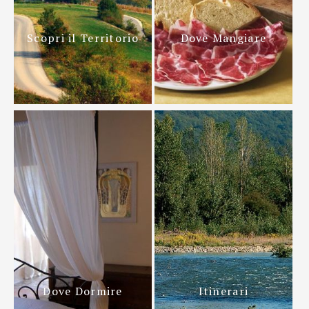
Scopri il Territorio
Dove Mangiare
Dove Dormire
Itinerari