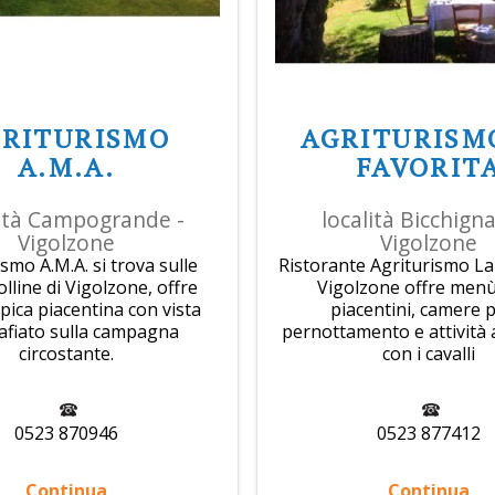
GRITURISMO
AGRITURISM
A.M.A.
FAVORIT
lità Campogrande -
località Bicchign
Vigolzone
Vigolzone
smo A.M.A. si trova sulle
Ristorante Agriturismo La
lline di Vigolzone, offre
Vigolzone offre menù 
ipica piacentina con vista
piacentini, camere p
fiato sulla campagna
pernottamento e attività 
circostante.
con i cavalli
0523 870946
0523 877412
Continua
Continua