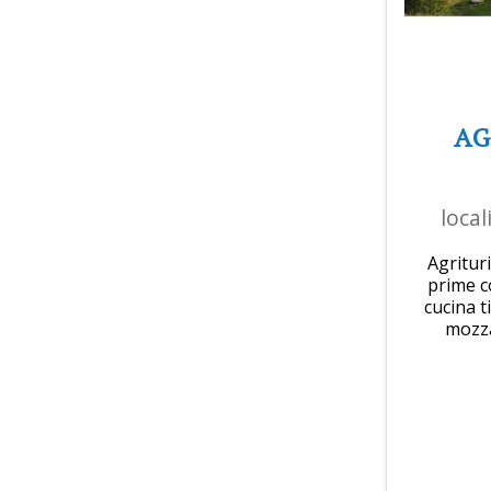
A
loca
Agrituri
prime co
cucina t
mozza