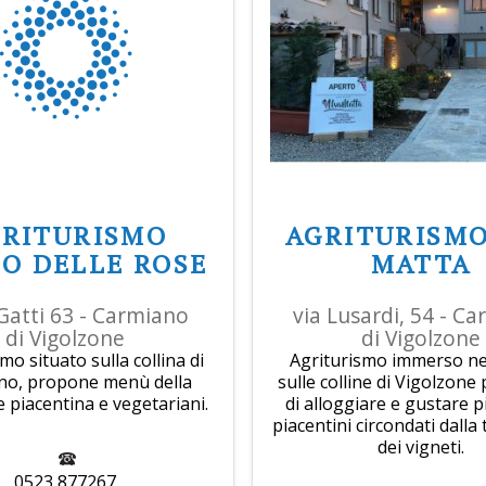
GRITURISMO
AGRITURISMO
O DELLE ROSE
MATTA
Gatti 63 - Carmiano
via Lusardi, 54 - C
di Vigolzone
di Vigolzone
mo situato sulla collina di
Agriturismo immerso nei
no, propone menù della
sulle colline di Vigolzone 
e piacentina e vegetariani.
di alloggiare e gustare pia
piacentini circondati dalla 
dei vigneti.
0523 877267