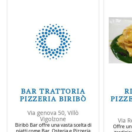
BAR TRATTORIA
R
PIZZERIA BIRIBÒ
PIZZ
Via genova 50, Villò
Vigolzone
Via R
Biribò Bar offre una vasta scelta di
Offre un 
piatti come Bar, Osteria e Pizzeria