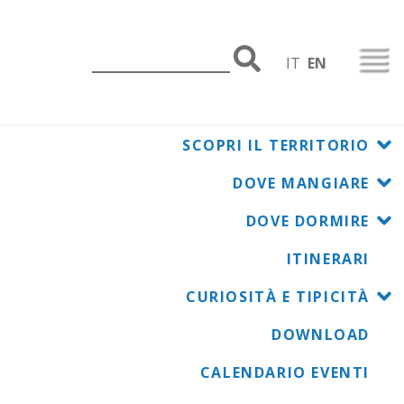
IT
EN
SCOPRI IL TERRITORIO
DOVE MANGIARE
DOVE DORMIRE
ITINERARI
enti nel territorio comunale di Vigolzone e nel borgo di
CURIOSITÀ E TIPICITÀ
DOWNLOAD
CALENDARIO EVENTI