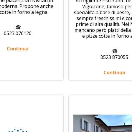
ne piacentina rivisitati in
Accogliente ristorante nel
moderna. Propone anche
Vigolzone, famoso per
cotte in forno a legna.
specialità a base di pesce, 
sempre freschissimi e co
prime di alta qualità. Ne
mancano però piatti della
0523 076120
e pizze cotte in forno 
Continua
0523 870055
Continua