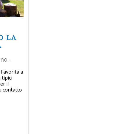
O LA
A
ano -
 Favorita a
tipici
er il
a contatto