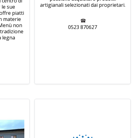
 centro di
artigianali selezionati dai proprietari.
 le sue
offre piatti
n materie
l Menù non
0523 870627
 tradizione
a legna