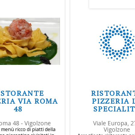
ISTORANTE
RISTORAN
ERIA VIA ROMA
PIZZERIA 
48
SPECIALI
oma 48 - Vigolzone
Viale Europa, 2
Vigolzone
menù ricco di piatti della