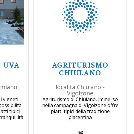
 UVA
AGRITURISMO
CHIULANO
armiano
località Chiulano -
Vigolzone
 vigneti
Agriturismo di Chiulano, immerso
possibilità
nella campagna di Vigolzone offre
tti tipici
piatti tipici della tradizione
tranquillità
piacentina