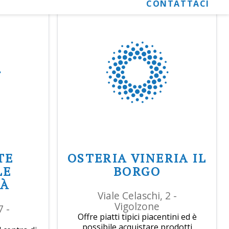
CONTATTACI
TE
OSTERIA VINERIA IL
LE
BORGO
TÀ
Viale Celaschi, 2 -
Vigolzone
7 -
Offre piatti tipici piacentini ed è
possibile acquistare prodotti