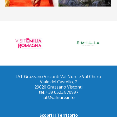
IAT Grazzano Visconti Val Nure e Val Chero
Viale del Castello, 2
29020 Grazzano Visconti
tel. +39 0523.870997
iat@valnure.info
Scopri il Territorio