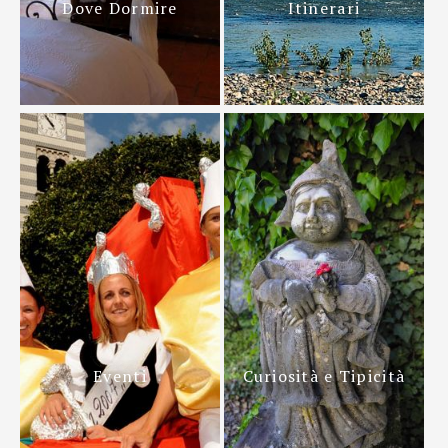
Dove Dormire
Itinerari
Eventi
Curiosità e Tipicità