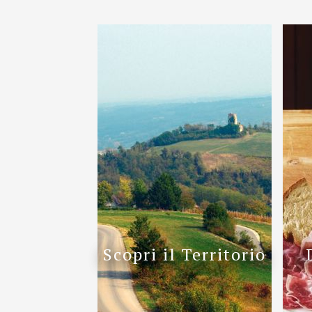
0523 519875
info@agriturismomancassola
Continua
Scopri il Territorio