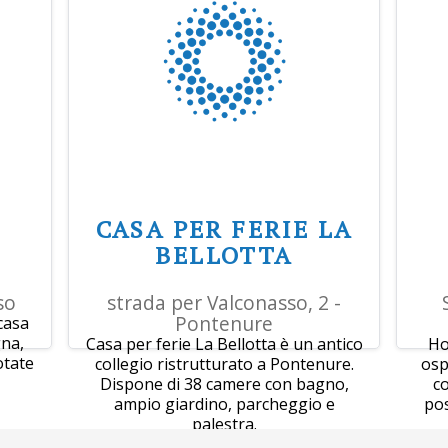
CASA PER FERIE LA
BELLOTTA
so
strada per Valconasso, 2 -
Pontenure
casa
na,
Casa per ferie La Bellotta è un antico
Ho
otate
collegio ristrutturato a Pontenure.
osp
Dispone di 38 camere con bagno,
co
ampio giardino, parcheggio e
pos
palestra.