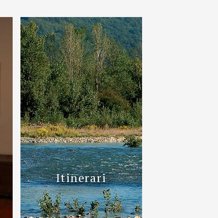
0523 510823
nfo@villacostanzahotel.com
Continua
Itinerari