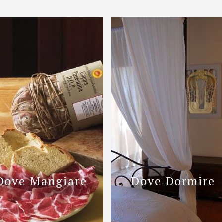
0523 510896
.it
i
Continua
Dove Mangiare
Dove Dormire