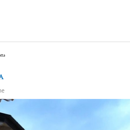
tta
A
ne