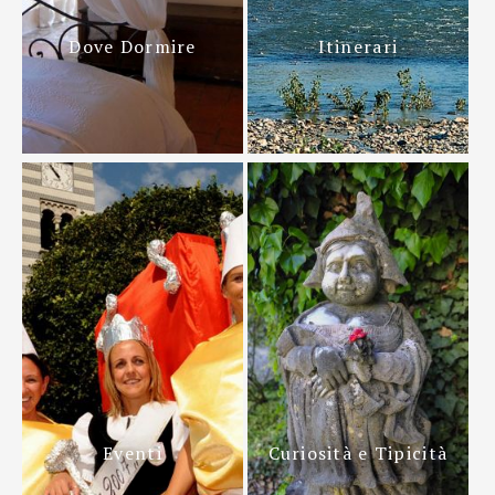
Dove Dormire
Itinerari
Eventi
Curiosità e Tipicità