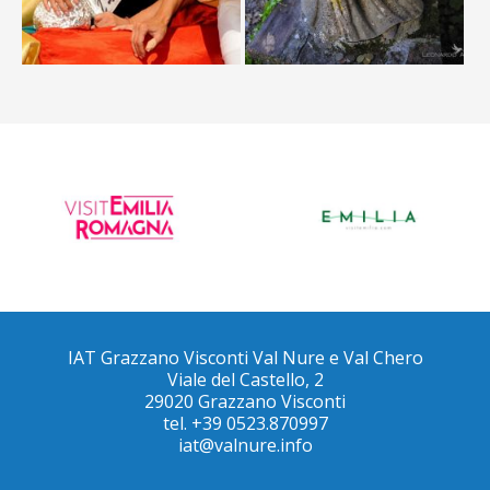
IAT Grazzano Visconti Val Nure e Val Chero
Viale del Castello, 2
29020 Grazzano Visconti
tel. +39 0523.870997
iat@valnure.info