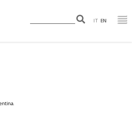
IT
EN
entina.