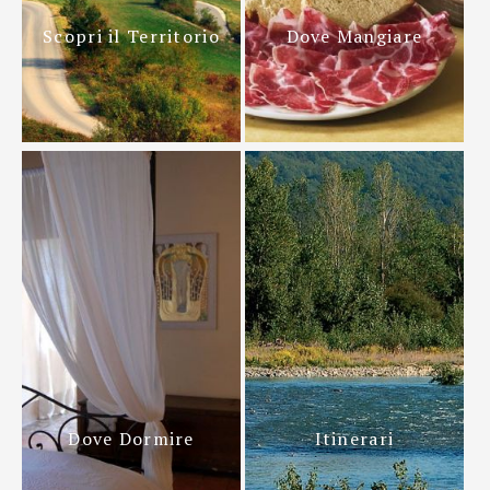
Scopri il Territorio
Dove Mangiare
Dove Dormire
Itinerari