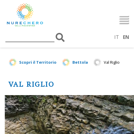
IT
EN
Scopri il Territorio
Bettola
Val Riglio
VAL RIGLIO