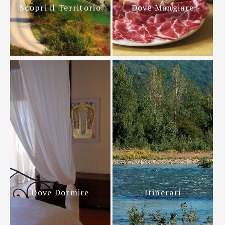
Scopri il Territorio
Dove Mangiare
Dove Dormire
Itinerari