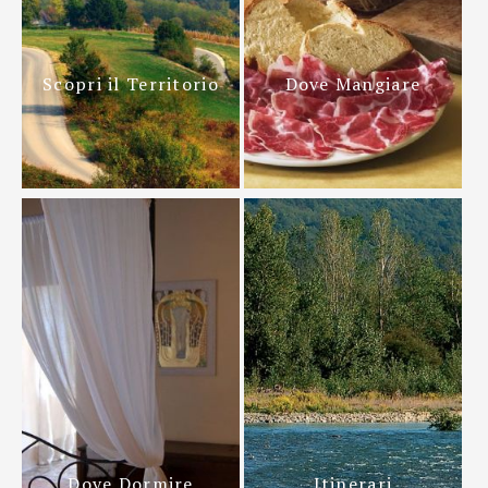
Scopri il Territorio
Dove Mangiare
Dove Dormire
Itinerari