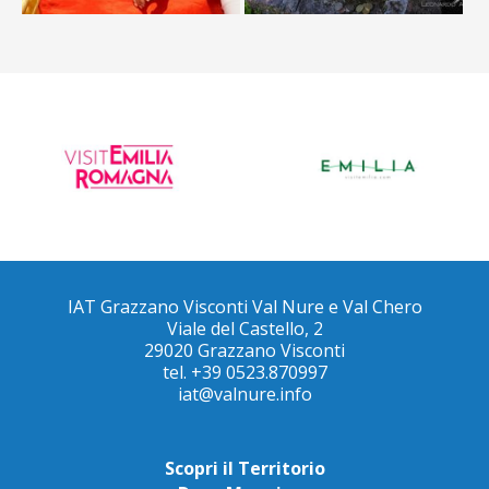
IAT Grazzano Visconti Val Nure e Val Chero
Viale del Castello, 2
29020 Grazzano Visconti
tel. +39 0523.870997
iat@valnure.info
Scopri il Territorio