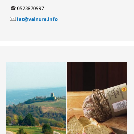
0523870997
iat@valnure.info