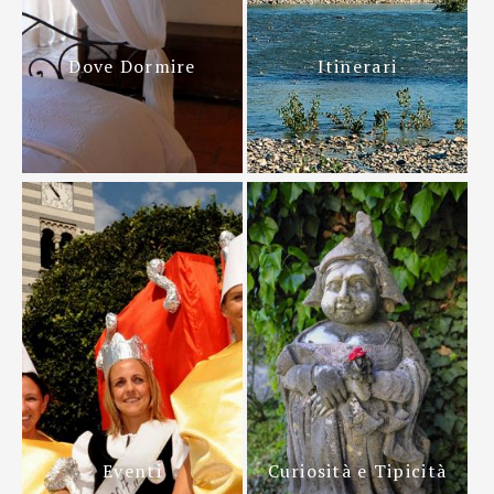
Dove Dormire
Itinerari
Eventi
Curiosità e Tipicità