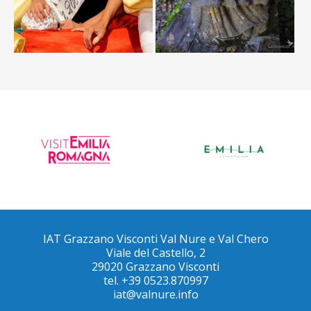
IAT Grazzano Visconti Val Nure e Val Chero
Viale del Castello, 2
29020 Grazzano Visconti
tel. +39 0523.870997
iat@valnure.info