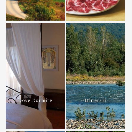
Dove Dormire
Itinerari