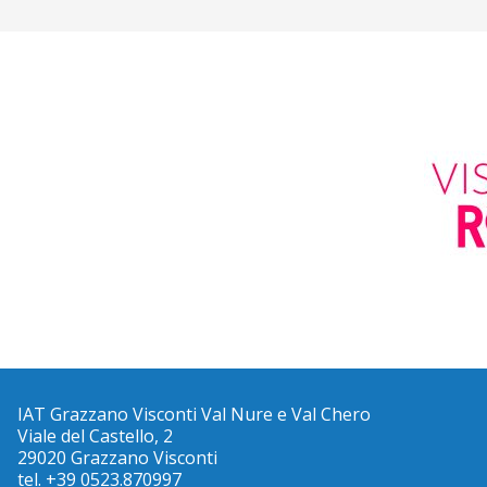
IAT Grazzano Visconti Val Nure e Val Chero
Viale del Castello, 2
29020 Grazzano Visconti
tel. +39 0523.870997