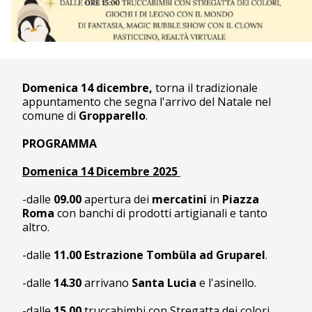
Domenica 14 dicembre,
torna il tradizionale
appuntamento che segna l'arrivo del Natale nel
comune di
Gropparello
.
PROGRAMMA
Domenica 14 Dicembre 2025
-dalle
09.00
apertura dei
mercatini
in
Piazza
Roma
con banchi di prodotti artigianali e tanto
altro.
-dalle
11.00
Estrazione Tombüla ad Gruparel
.
-dalle
14.30
arrivano
Santa Lucia
e l'asinello.
-dalle
15.00
truccabimbi con Stregatta dei colori,