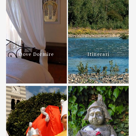
Dove Dormire
Itinerari