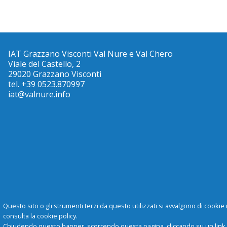
IAT Grazzano Visconti Val Nure e Val Chero
Viale del Castello, 2
29020 Grazzano Visconti
tel. +39 0523.870997
iat@valnure.info
Questo sito o gli strumenti terzi da questo utilizzati si avvalgono di cookie 
consulta la cookie policy.
Chiudendo questo banner, scorrendo questa pagina, cliccando su un link o