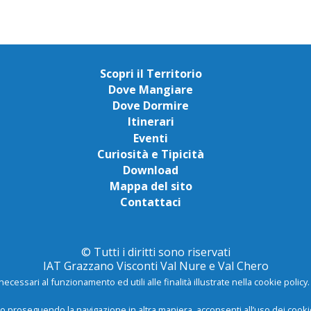
Scopri il Territorio
Dove Mangiare
Dove Dormire
Itinerari
Eventi
Curiosità e Tipicità
Download
Mappa del sito
Contattaci
© Tutti i diritti sono riservati
IAT Grazzano Visconti Val Nure e Val Chero
necessari al funzionamento ed utili alle finalità illustrate nella cookie polic
 proseguendo la navigazione in altra maniera, acconsenti all’uso dei cooki