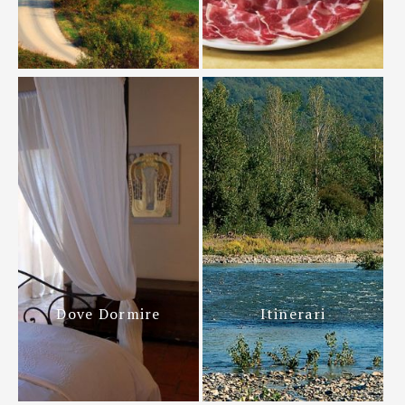
Dove Dormire
Itinerari