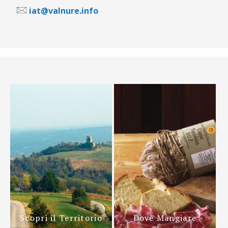
iat@valnure.info
Scopri il Territorio
Dove Mangiare