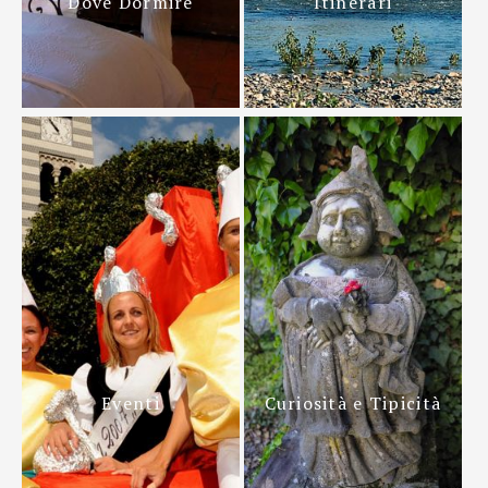
Dove Dormire
Itinerari
Eventi
Curiosità e Tipicità