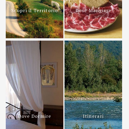
Scopri il Territorio
Dove Mangiare
Dove Dormire
Itinerari