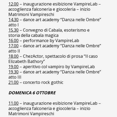
12.00
– inaugurazione esibizione VampireLab –
accoglienza falconeria e giocoleria – inizio
Matrimoni Vampireschi
14.30
– dance art academy “Danza nelle Ombre”
atto I
15.30
– Convegno di Cabala, esoterismo e
storia della cabala magica
16.00
– performance by VampireLab
17.00
– dance art academy “Danza nelle Ombre”
atto II
18.00
– ChezActor, spettacolo di prosa “Il caso
Elizabeth Bathory”
19.00
– aperitivo col vampiro by VampireLab
19.30
– dance art academy “Danza nelle Ombre”
atto III
21.00
– concerto rock gothic
DOMENICA 6 OTTOBRE
11.00
– inaugurazione esibizione VampireLab –
accoglienza falconeria e giocoleria – inizio
Matrimoni Vampireschi