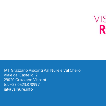
IAT Grazzano Visconti Val Nure e Val Chero
Viale del Castello, 2
29020 Grazzano Visconti
tel. +39 0523.870997
iat@valnure.info