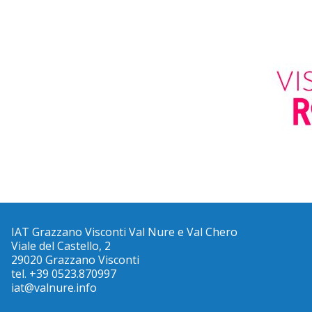
IAT Grazzano Visconti Val Nure e Val Chero
Viale del Castello, 2
29020 Grazzano Visconti
tel. +39 0523.870997
iat@valnure.info