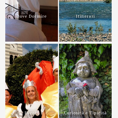
Dove Dormire
Itinerari
Eventi
Curiosità e Tipicità