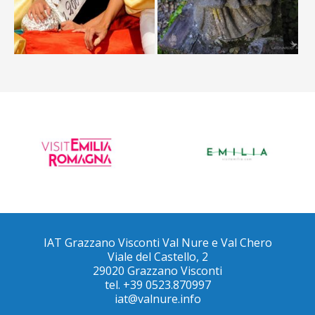
IAT Grazzano Visconti Val Nure e Val Chero
Viale del Castello, 2
29020 Grazzano Visconti
tel. +39 0523.870997
iat@valnure.info