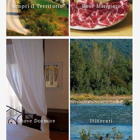
Scopri il Territorio
Dove Mangiare
Dove Dormire
Itinerari