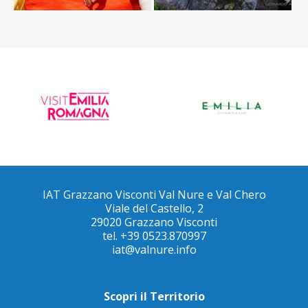
IAT Grazzano Visconti Val Nure e Val Chero
Viale del Castello, 2
29020 Grazzano Visconti
tel. +39 0523.870997
iat@valnure.info
Scopri il Territorio