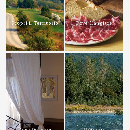
Scopri il Territorio
Dove Mangiare
Dove Dormire
Itinerari