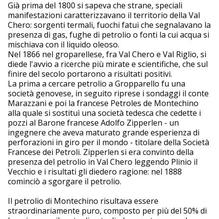
Già prima del 1800 si sapeva che strane, speciali
manifestazioni caratterizzavano il territorio della Val
Chero: sorgenti termali, fuochi fatui che segnalavano la
presenza di gas, fughe di petrolio o fonti la cui acqua si
mischiava con il liquido oleoso.
Nel 1866 nel groparellese, fra Val Chero e Val Riglio, si
diede l'avvio a ricerche più mirate e scientifiche, che sul
finire del secolo portarono a risultati positivi.
La prima a cercare petrolio a Gropparello fu una
società genovese, in seguito riprese i sondaggi il conte
Marazzani e poi la francese Petroles de Montechino
alla quale si sostituì una società tedesca che cedette i
pozzi al Barone francese Adolfo Zipperlen - un
ingegnere che aveva maturato grande esperienza di
perforazioni in giro per il mondo - titolare della Società
Francese dei Petroli. Zipperlen si era convinto della
presenza del petrolio in Val Chero leggendo Plinio il
Vecchio e i risultati gli diedero ragione: nel 1888
cominciò a sgorgare il petrolio.
Il petrolio di Montechino risultava essere
straordinariamente puro, composto per più del 50% di