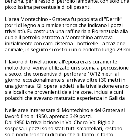
benzina, per il resto di petrolio lampante, con solo una
piccolissima percentuale di oli pesanti.
L'area Montechino - Gratera fu popolata di "Derrik"
(torri di legno a piramide tronca che indicano i pozzi
trivellati). Fu costruita una raffineria a Fiorenzuola alla
quale il petrolio estratto a Montechino arrivava
inizialmente con carri cisterna - botticelle - a trazione
animale, in seguito si costruì un oleodotto lungo 29 km.
Il lavoro di trivellazione all'epoca era sicuramente
molto duro, veniva utilizzato un sistema a percussione
a secco, che consentiva di perforare 10/12 metri al
giorno, eccezionalmente si arrivava oltre i 30 metri in
una giornata. Gli operai addetti alla trivellazione erano
sia locali che provenienti da altre zone, inclusi alcuni
polacchi che avevano maturato esperienza in Gallizia
Nelle aree interessate di Montechino e del Gratera si
lavorò fino al 1950, aprendo 349 pozzi.
Dal 1950 la trivellazione in Val Chero-Val Riglio è
sospesa, i pozzi sono stati tutti smantellati, restano
solo pochi tronconi di tubo che di tanto in tanto