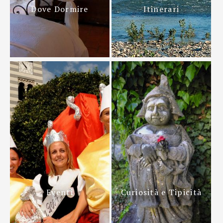
Dove Dormire
Itinerari
Eventi
Curiosità e Tipicità