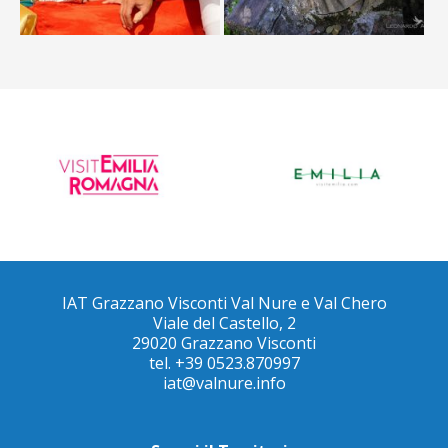
IAT Grazzano Visconti Val Nure e Val Chero
Viale del Castello, 2
29020 Grazzano Visconti
tel. +39 0523.870997
iat@valnure.info