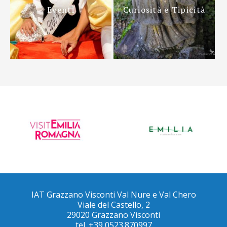
Eventi
Curiosità e Tipicità
IAT Grazzano Visconti Val Nure e Val Chero
Viale del Castello, 2
29020 Grazzano Visconti
tel. +39 0523.870997