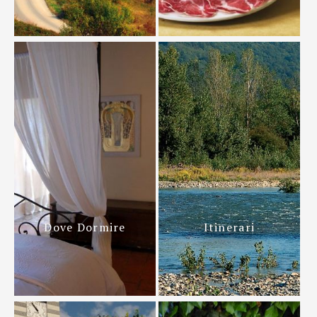
Dove Dormire
Itinerari