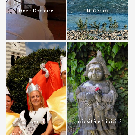
Dove Dormire
Itinerari
Eventi
Curiosità e Tipicità