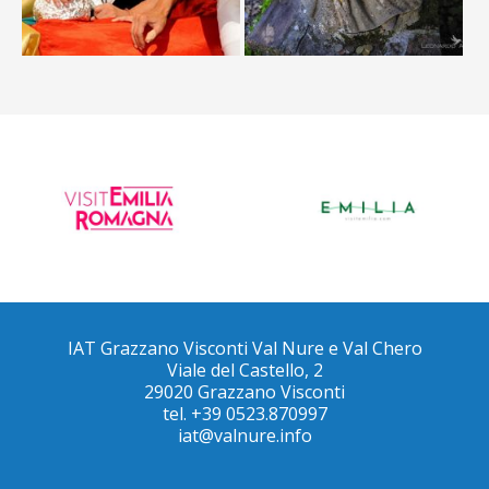
IAT Grazzano Visconti Val Nure e Val Chero
Viale del Castello, 2
29020 Grazzano Visconti
tel. +39 0523.870997
iat@valnure.info