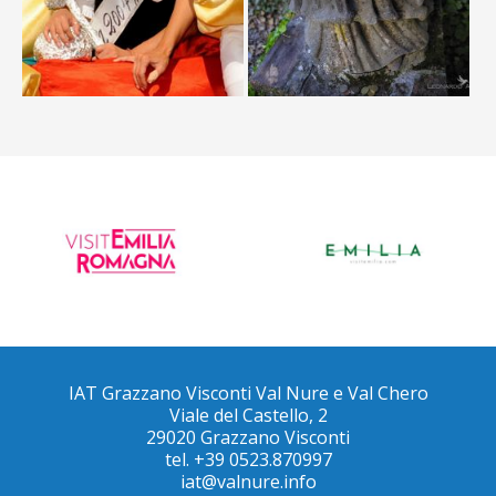
IAT Grazzano Visconti Val Nure e Val Chero
Viale del Castello, 2
29020 Grazzano Visconti
tel. +39 0523.870997
iat@valnure.info